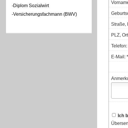
Vorname
-Diplom Sozialwirt
Geburts
-Versicherungsfachmann (BWV)
Straße, 
PLZ, Ort
Telefon:
E-Mail: 
Anmerk
Ich 
Übersen