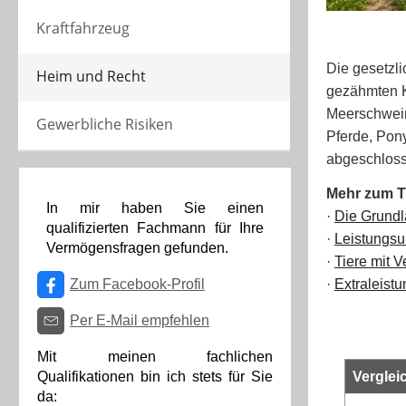
Kraftfahrzeug
Die gesetzl
Heim und Recht
gezähmten K
Meerschweinc
Gewerbliche Risiken
Pferde, Pony
abgeschlos
Mehr zum 
In mir haben Sie einen
·
Die Grund
qualifizierten Fachmann für Ihre
·
Leistungs
Vermögensfragen gefunden.
·
Tiere mit V
·
Extraleist
Zum Facebook-Profil
Per E-Mail empfehlen
Mit meinen fachlichen
Verglei
Qualifikationen bin ich stets für Sie
da: