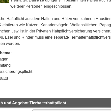
Tierhalter. Damit ist übrigens in bestimmten Fällen auch di
weiterer Personen eingeschlossen.
iche Haftpflicht aus dem Halten und Hüten von zahmen Haustie
leintieren wie Katzen, Kanarienvögeln, Wellensittichen, Papag
hen usw. ist in der Privaten Haftpflichtversicherung versichert
s, Esel und Rinder muss eine separate Tierhalterhaftpflichtver
sen werden.
Thema:
lagen
umfang
ersicherungspflicht
ungen
ch und Angebot Tierhalterhaftpflicht